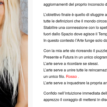
aggiornamenti del proprio inconscio d
L’obiettivo finale è quello di sfuggire
tutte le definizioni che il mondo circo
Stabilire una connessione con lo spett
fuori dallo Spazio dove agisce il Tem
In questo contesto l’Arte funge solo d
Con la mia arte sto ricreando il puzzl
Presente e Futura in un unico ologr
L’arte serve a ricordare se stessi.
L’arte serve a unire tutte le reincarn
un unico filo.
Rosso .
L’arte serve a inquadrare la propria 
Confido nell’intuizione immediata dello
apprezzo il coraggio di mettersi in di