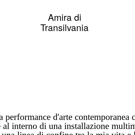
Amira di
Transilvania
a performance d'arte contemporanea c
al interno di una installazione multi
una linea di confine tra la mia vita e 