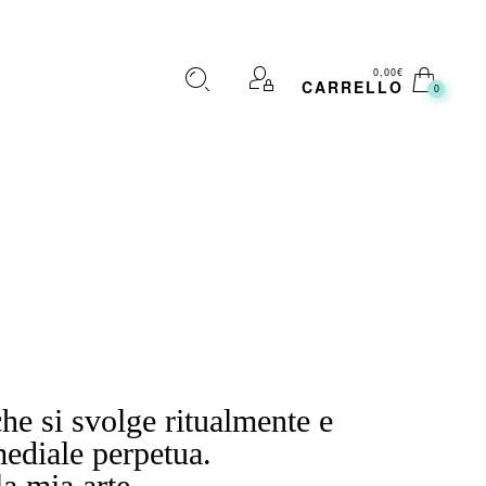
0,00
€
CARRELLO
0
he si svolge ritualmente e
mediale perpetua.
la mia arte.