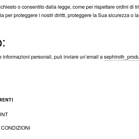
hiesto o consentito dalla legge, come per rispettare ordini di tri
per proteggere i nostri diritti, proteggere la Sua sicurezza o la 
o:
lle informazioni personali, può inviare un’email a
sephiroth_prod
MENTI
UNT
 CONDIZIONI