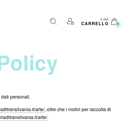
0,00
€
CARRELLO
0
Policy
 dati personali.
aditransilvania.it/arte/
, oltre che i motivi per raccolta di
iraditransilvania.it/arte/
.