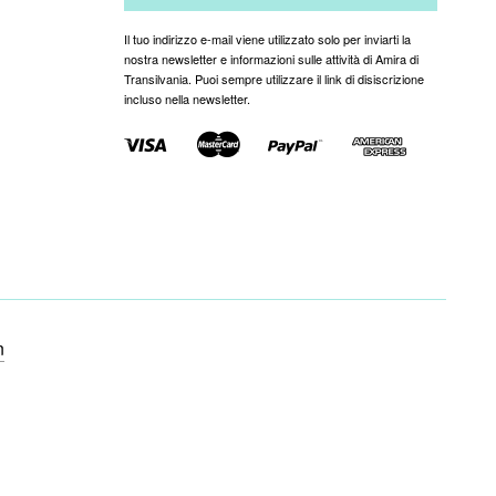
Il tuo indirizzo e-mail viene utilizzato solo per inviarti la
nostra newsletter e informazioni sulle attività di Amira di
Transilvania. Puoi sempre utilizzare il link di disiscrizione
incluso nella newsletter.
n