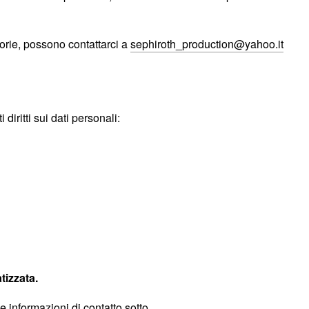
orie, possono contattarci a
sephiroth_production@yahoo.it
iritti sui dati personali:
tizzata.
 le informazioni di contatto sotto.