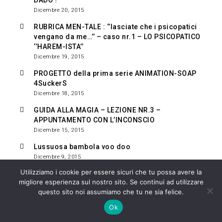
DADO !
Dicembre 20, 2015
RUBRICA MEN-TALE : ‘’lasciate che i psicopatici
vengano da me…’’ – caso nr.1 – LO PSICOPATICO
‘’HAREM-ISTA’’
Dicembre 19, 2015
PROGETTO della prima serie ANIMATION-SOAP
4SuckerS
Dicembre 18, 2015
GUIDA ALLA MAGIA – LEZIONE NR.3 –
APPUNTAMENTO CON L’INCONSCIO
Dicembre 15, 2015
Lussuosa bambola voo doo
Dicembre 9, 2015
Utilizziamo i cookie per essere sicuri che tu possa avere la
HO VISSUTO LA TORRE DI BABELE
migliore esperienza sul nostro sito. Se continui ad utilizzare
Dicembre 8, 2015
questo sito noi assumiamo che tu ne sia felice.
GUIDA ALLA MAGIA – LEZIONE NR.2 – COSA
Ok
SONO GLI SPIRITI ?
Dicembre 6, 2015