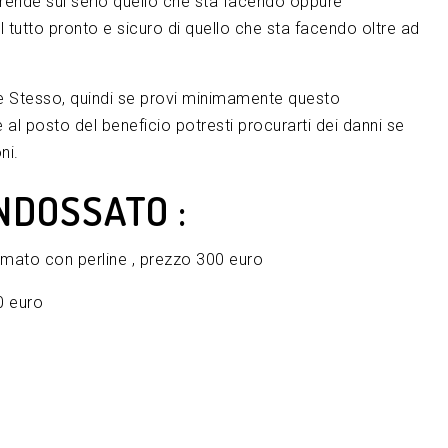
rende sul serio quello che sta facendo oppure
tutto pronto e sicuro di quello che sta facendo oltre ad
Te Stesso, quindi se provi minimamente questo
al posto del beneficio potresti procurarti dei danni se
ni.
NDOSSATO :
amato con perline , prezzo 300 euro
0 euro