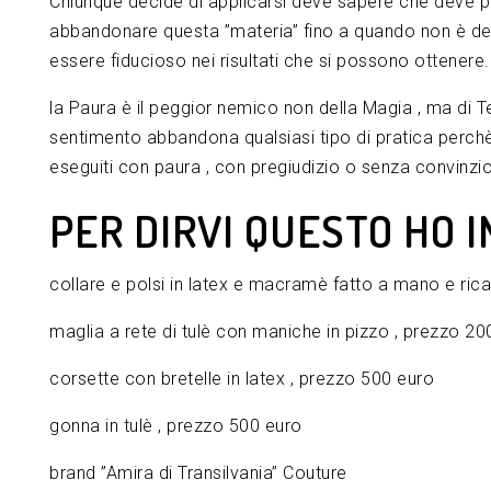
Chiunque decide di applicarsi deve sapere che deve p
abbandonare questa ”materia” fino a quando non è del 
essere fiducioso nei risultati che si possono ottenere.
la Paura è il peggior nemico non della Magia , ma di 
sentimento abbandona qualsiasi tipo di pratica perchè 
eseguiti con paura , con pregiudizio o senza convinzio
PER DIRVI QUESTO HO I
collare e polsi in latex e macramè fatto a mano e ric
maglia a rete di tulè con maniche in pizzo , prezzo 20
corsette con bretelle in latex , prezzo 500 euro
gonna in tulè , prezzo 500 euro
brand ”Amira di Transilvania” Couture