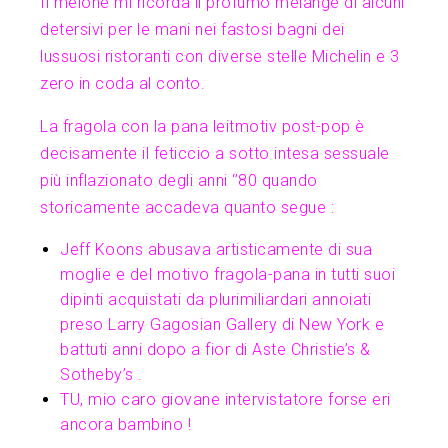
Il melone mi ricorda il profumo melangè di alcuni
detersivi per le mani nei fastosi bagni dei
lussuosi ristoranti con diverse stelle Michelin e 3
zero in coda al conto.
La fragola con la pana leitmotiv post-pop è
decisamente il feticcio a sotto intesa sessuale
più inflazionato degli anni ‘’80 quando
storicamente accadeva quanto segue :
Jeff Koons abusava artisticamente di sua
moglie e del motivo fragola-pana in tutti suoi
dipinti acquistati da plurimiliardari annoiati
preso Larry Gagosian Gallery di New York e
battuti anni dopo a fior di Aste Christie’s &
Sotheby’s .
TU, mio caro giovane intervistatore forse eri
ancora bambino !