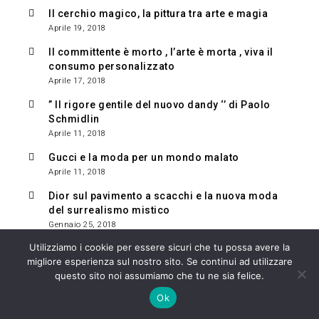
Il cerchio magico, la pittura tra arte e magia
Aprile 19, 2018
Il committente è morto , l’arte è morta , viva il
consumo personalizzato
Aprile 17, 2018
” Il rigore gentile del nuovo dandy ‘’ di Paolo
Schmidlin
Aprile 11, 2018
Gucci e la moda per un mondo malato
Aprile 11, 2018
Dior sul pavimento a scacchi e la nuova moda
del surrealismo mistico
Gennaio 25, 2018
Utilizziamo i cookie per essere sicuri che tu possa avere la
Gucci e il simbolo esoterico, Moda e l’occhio
migliore esperienza sul nostro sito. Se continui ad utilizzare
che tutto vede
questo sito noi assumiamo che tu ne sia felice.
Gennaio 24, 2018
Ok
AVVOCATO DELL’ANNO CHIUDE CON SUCCESSO IL
CASO DEL SEQUESTRO DEL GATTO GRUM