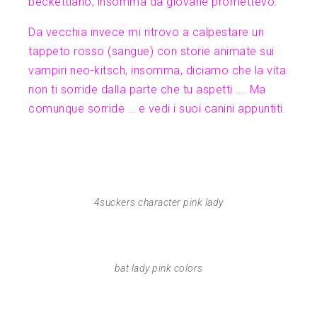
beckettiano, insomma da giovane promettevo.
Da vecchia invece mi ritrovo a calpestare un
tappeto rosso (sangue) con storie animate sui
vampiri neo-kitsch, insomma, diciamo che la vita
non ti sorride dalla parte che tu aspetti …. Ma
comunque sorride … e vedi i suoi canini appuntiti.
4suckers character pink lady
bat lady pink colors