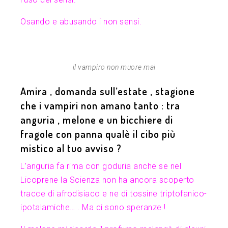
Osando e abusando i non sensi.
il vampiro non muore mai
Amira , domanda sull’estate , stagione
che i vampiri non amano tanto : tra
anguria , melone e un bicchiere di
fragole con panna qualè il cibo più
mistico al tuo avviso ?
L’anguria fa rima con goduria anche se nel
Licoprene la Scienza non ha ancora scoperto
tracce di afrodisiaco e ne di tossine triptofanico-
ipotalamiche… . Ma ci sono speranze !