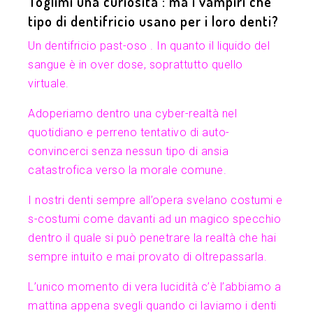
Toglimi una curiosità : ma i vampiri che
tipo di dentifricio usano per i loro denti?
Un dentifricio past-oso . In quanto il liquido del
sangue è in over dose, soprattutto quello
virtuale.
Adoperiamo dentro una cyber-realtà nel
quotidiano e perreno tentativo di auto-
convincerci senza nessun tipo di ansia
catastrofica verso la morale comune.
I nostri denti sempre all’opera svelano costumi e
s-costumi come davanti ad un magico specchio
dentro il quale si può penetrare la realtà che hai
sempre intuito e mai provato di oltrepassarla.
L’unico momento di vera lucidità c’è l’abbiamo a
mattina appena svegli quando ci laviamo i denti