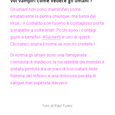
Voi vampiri come vedete gli umani ?
Gli umani non sono mammiferi come
erratamente la pensa chiunque, ma bensì
dei
virus . Il contatto con l’uomo è contagioso porta
a malattie a volte letali. Pochi sono i contagi
giusti e benefici.
4SuckerS
è uno di questi.
Cliccateci sopra il nome se non mi credete !
Di norma gli umani sono una famigerata
comunità di mediocri, la cui identità dei membri è
andata perduta tra un paio di bocciature nelle
fiamme del Inferno e una dolorosa perdita di
sangue mai superata davvero.
foto di Raul Funes